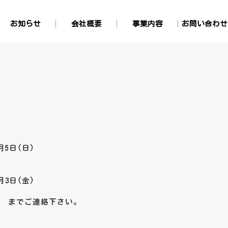
お知らせ
会社概要
事業内容
お問い合わせ
LPガス部門
灯油配達・GS
米穀部門
お問い合
サイトポ
1月5日(日)
1月3日(金)
145 までご連絡下さい。