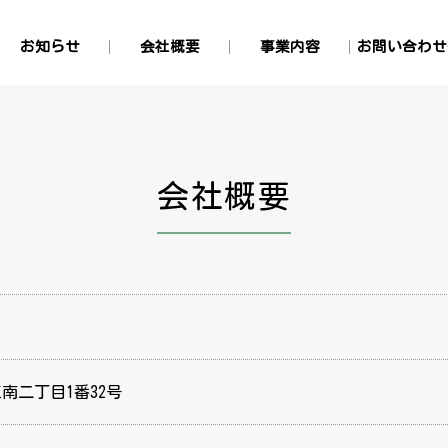
お知らせ
会社概要
事業内容
お問い合わせ
LPガス部門
灯油配達・GS
米穀部門
お問い合
サイトポ
会社概要
市江南二丁目1番32号